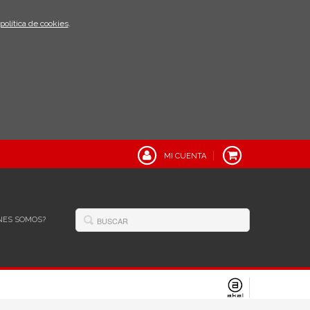
política de cookies
.
MI CUENTA
NES SOMOS?