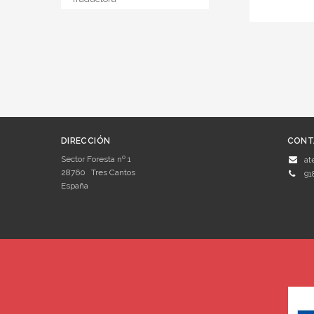
DIRECCIÓN
CONT
Sector Foresta nº 1
at
28760
Tres Cantos
91
España