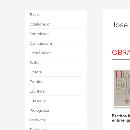
Todos
José 
Colaborador
Compilador
Compiladora
OBRA
Coordinador
Editor
Editora
Escritor
Escritora
Ilustrador
Prologuista
Escritos 
Traductor
antirreli
Traductora