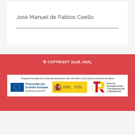
Todos
Colaborador
José Manuel de Pablos Coello
Compilador
Compiladora
Coordinador
Editor
© COPYRIGHT 2026, AKAL
Editora
Escritor
Escritora
Ilustrador
Prologuista
Traductor
Traductora