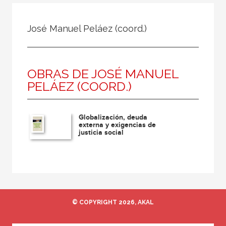
Todos
Colaborador
José Manuel Peláez (coord.)
Compilador
Compiladora
OBRAS DE JOSÉ MANUEL
Coordinador
PELÁEZ (COORD.)
Editor
Editora
Globalización, deuda
Escritor
externa y exigencias de
justicia social
Escritora
Ilustrador
Prologuista
Traductor
© COPYRIGHT 2026, AKAL
Traductora