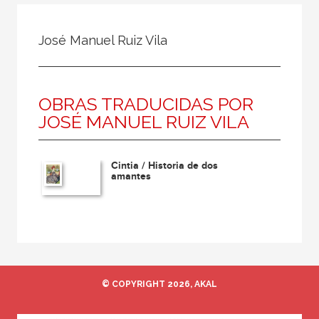
Todos
Colaborador
José Manuel Ruiz Vila
Compilador
Compiladora
OBRAS TRADUCIDAS POR
Coordinador
JOSÉ MANUEL RUIZ VILA
Editor
Editora
Cintia / Historia de dos
Escritor
amantes
Escritora
Ilustrador
Prologuista
Traductor
© COPYRIGHT 2026, AKAL
Traductora