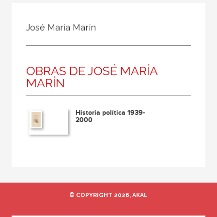
Todos
Colaborador
José María Marín
Compilador
Compiladora
OBRAS DE JOSÉ MARÍA
Coordinador
MARÍN
Editor
Editora
Historia política 1939-
Escritor
2000
Escritora
Ilustrador
Prologuista
Traductor
© COPYRIGHT 2026, AKAL
Traductora