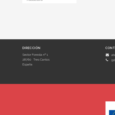
DIRECCIÓN
CONT
Sector Foresta nº 1
at
28760
Tres Cantos
91
España