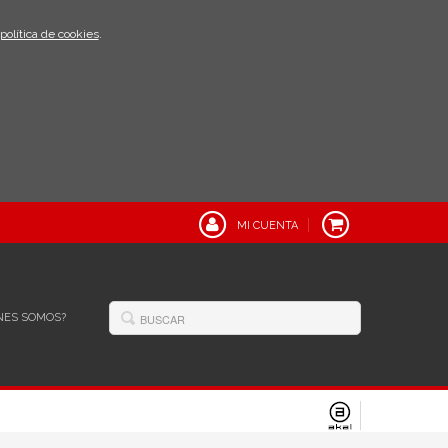
política de cookies
.
MI CUENTA
NES SOMOS?