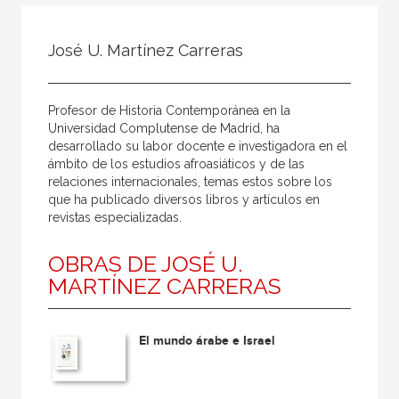
Todos
Colaborador
José U. Martínez Carreras
Compilador
Compiladora
Profesor de Historia Contemporánea en la
Coordinador
Universidad Complutense de Madrid, ha
desarrollado su labor docente e investigadora en el
Editor
ámbito de los estudios afroasiáticos y de las
relaciones internacionales, temas estos sobre los
Editora
que ha publicado diversos libros y artículos en
Escritor
revistas especializadas.
Escritora
OBRAS DE JOSÉ U.
Ilustrador
MARTÍNEZ CARRERAS
Prologuista
Traductor
El mundo árabe e Israel
Traductora