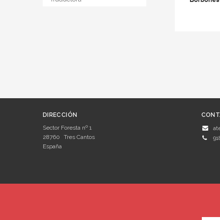
DIRECCIÓN
CONT
Sector Foresta nº 1
at
28760
Tres Cantos
91
España