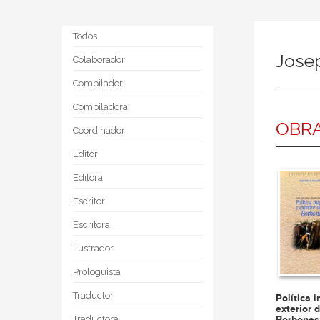
Todos
Josep
Colaborador
Compilador
Compiladora
OBRA
Coordinador
Editor
Editora
Escritor
Escritora
Ilustrador
Prologuista
Traductor
Política i
exterior 
Borbones
Traductora