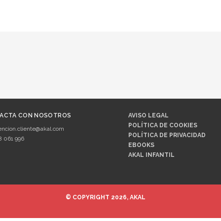
ACTA CON NOSOTROS
AVISO LEGAL
POLÍTICA DE COOKIES
encion.cliente@akal.com
POLÍTICA DE PRIVACIDAD
8 061 996
EBOOKS
AKAL INFANTIL
© COPYRIGHT 2026, AKAL