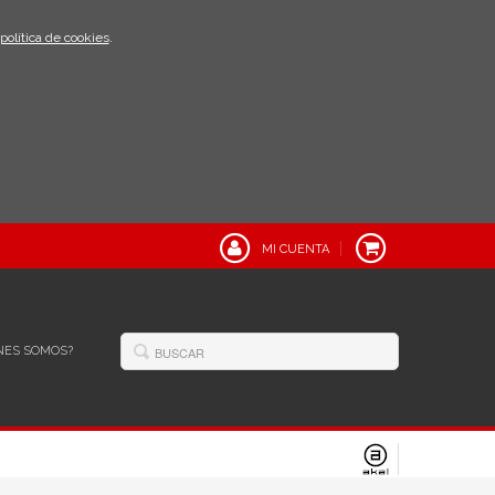
política de cookies
.
MI CUENTA
NES SOMOS?