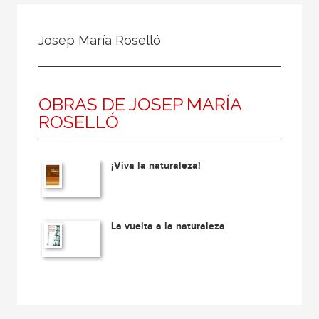
Todos
Colaborador
Josep María Roselló
Compilador
Compiladora
OBRAS DE JOSEP MARÍA
Coordinador
ROSELLÓ
Editor
Editora
¡Viva la naturaleza!
Escritor
Escritora
Ilustrador
La vuelta a la naturaleza
Prologuista
Traductor
Traductora