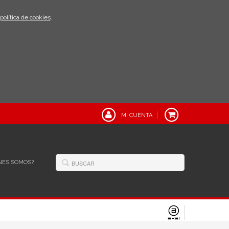
política de cookies
.
MI CUENTA
NES SOMOS?