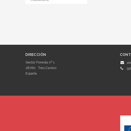
DIRECCIÓN
CONT
Sector Foresta nº 1
at
28760
Tres Cantos
91
España