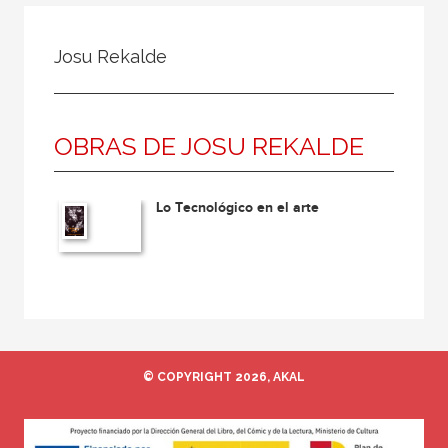
Todos
Colaborador
Josu Rekalde
Compilador
Compiladora
OBRAS DE JOSU REKALDE
Coordinador
Editor
Lo Tecnológico en el arte
Editora
Escritor
Escritora
Ilustrador
Prologuista
© COPYRIGHT 2026, AKAL
Traductor
Traductora