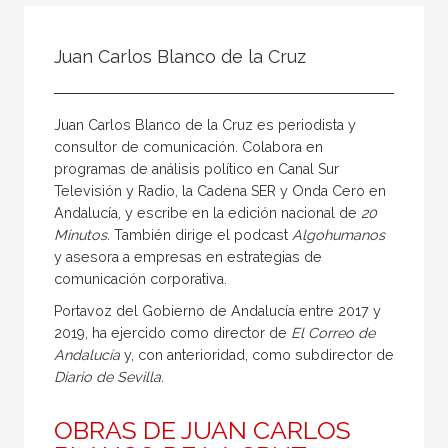
Todos
Colaborador
Juan Carlos Blanco de la Cruz
Compilador
Compiladora
Juan Carlos Blanco de la Cruz es periodista y
Coordinador
consultor de comunicación. Colabora en
programas de análisis político en Canal Sur
Editor
Televisión y Radio, la Cadena SER y Onda Cero en
Editora
Andalucía, y escribe en la edición nacional de
20
Minutos.
También dirige el podcast
Algohumanos
Escritor
y asesora a empresas en estrategias de
Escritora
comunicación corporativa.
Portavoz del Gobierno de Andalucía entre 2017 y
Ilustrador
2019, ha ejercido como director de
El Correo de
Prologuista
Andalucía
y, con anterioridad, como subdirector de
Diario de Sevilla.
Traductor
Traductora
OBRAS DE JUAN CARLOS