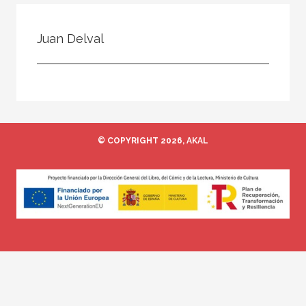
Todos
Colaborador
Juan Delval
Compilador
Compiladora
Coordinador
Editor
© COPYRIGHT 2026, AKAL
Editora
Escritor
Escritora
Ilustrador
Prologuista
Traductor
Traductora