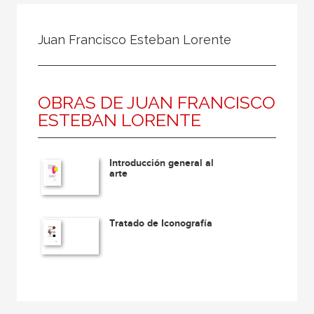
Todos
Colaborador
Juan Francisco Esteban Lorente
Compilador
Compiladora
OBRAS DE JUAN FRANCISCO
Coordinador
ESTEBAN LORENTE
Editor
Editora
Introducción general al
Escritor
arte
Escritora
Ilustrador
Tratado de Iconografía
Prologuista
Traductor
Traductora