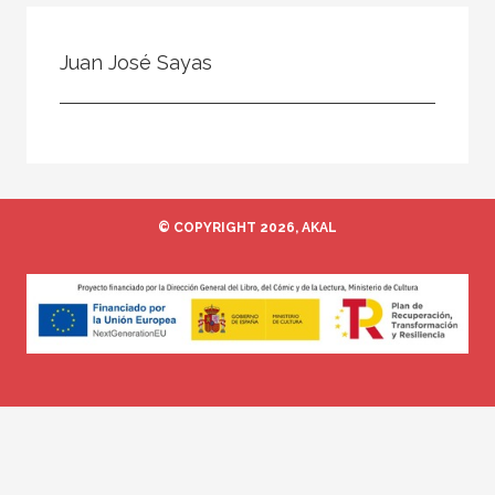
Todos
Colaborador
Juan José Sayas
Compilador
Compiladora
Coordinador
Editor
© COPYRIGHT 2026, AKAL
Editora
Escritor
Escritora
Ilustrador
Prologuista
Traductor
Traductora