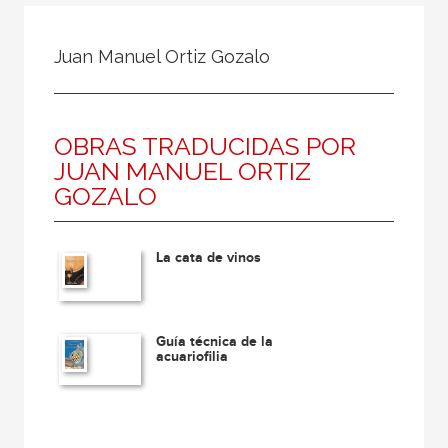
Todos
Colaborador
Juan Manuel Ortiz Gozalo
Compilador
Compiladora
OBRAS TRADUCIDAS POR
Coordinador
JUAN MANUEL ORTIZ
Editor
GOZALO
Editora
Escritor
La cata de vinos
Escritora
Ilustrador
Guía técnica de la
Prologuista
acuariofilia
Traductor
Traductora