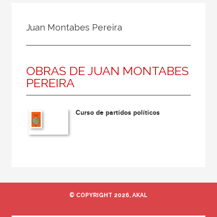
Todos
Colaborador
Juan Montabes Pereira
Compilador
Compiladora
OBRAS DE JUAN MONTABES
Coordinador
PEREIRA
Editor
Editora
Curso de partidos políticos
Escritor
Escritora
Ilustrador
Prologuista
Traductor
© COPYRIGHT 2026, AKAL
Traductora