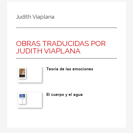
Todos
Colaborador
Judith Viaplana
Compilador
Compiladora
OBRAS TRADUCIDAS POR
Coordinador
JUDITH VIAPLANA
Editor
Editora
Teoría de las emociones
Escritor
Escritora
Ilustrador
El cuerpo y el agua
Prologuista
Traductor
Traductora