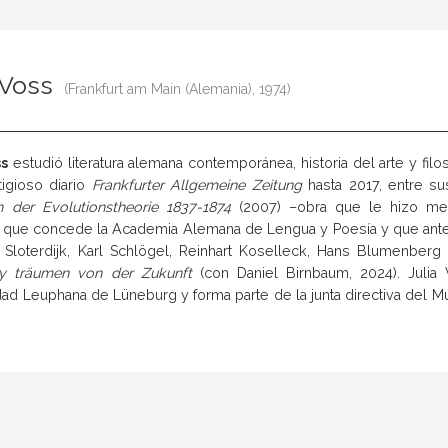
 Voss
(Frankfurt am Main (Alemania), 1974)
ss
estudió literatura alemana contemporánea, historia del arte y filo
tigioso diario
Frankfurter Allgemeine Zeitung
hasta 2017, entre su
n der Evolutionstheorie 1837-1874
(2007) –obra que le hizo me
a, que concede la Academia Alemana de Lengua y Poesía y que anteri
 Sloterdijk, Karl Schlögel, Reinhart Koselleck, Hans Blumenbe
y träumen von der Zukunft
(con Daniel Birnbaum, 2024). Julia
ad Leuphana de Lüneburg y forma parte de la junta directiva del M