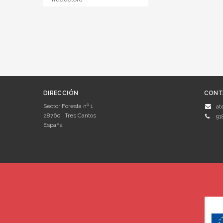
DIRECCIÓN
CONT
Sector Foresta nº 1
at
28760
Tres Cantos
91
España