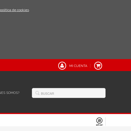
política de cookies
.
MI CUENTA
NES SOMOS?