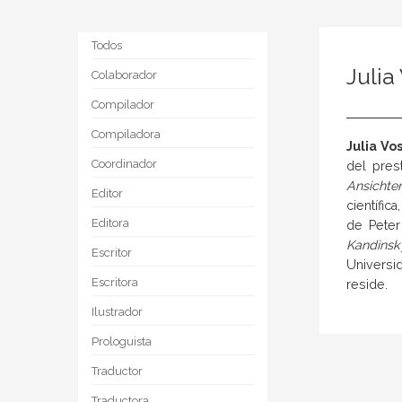
Todos
Julia
Colaborador
Compilador
Compiladora
Julia Vo
Coordinador
del pres
Ansichte
Editor
científic
Editora
de Peter
Kandinsk
Escritor
Universid
Escritora
reside.
Ilustrador
Prologuista
Traductor
Traductora