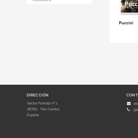
Puccini
DIRECCIÓN
CONT
Sector Foresta nº 1
at
28760
Tres Cantos
91
España