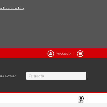
política de cookies
.
MI CUENTA
NES SOMOS?