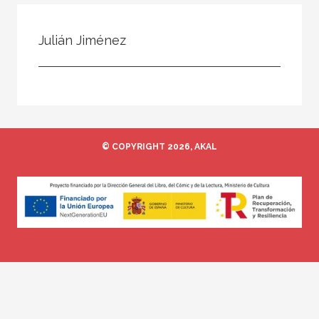
Todos
Colaborador
Julián Jiménez
Compilador
Compiladora
Coordinador
Editor
© COPYRIGHT 2026, AKAL
Editora
Escritor
Escritora
Ilustrador
Prologuista
Traductor
Traductora