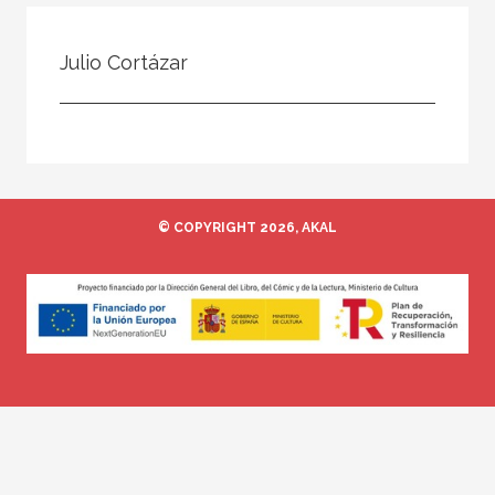
Todos
Colaborador
Julio Cortázar
Compilador
Compiladora
Coordinador
Editor
© COPYRIGHT 2026, AKAL
Editora
Escritor
Escritora
Ilustrador
Prologuista
Traductor
Traductora