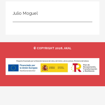
Todos
Colaborador
Julio Moguel
Compilador
Compiladora
Coordinador
Editor
© COPYRIGHT 2026, AKAL
Editora
Escritor
Escritora
Ilustrador
Prologuista
Traductor
Traductora