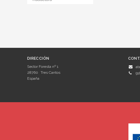
DIRECCIÓN
CONT
Sector Foresta nº 1
at
28760
Tres Cantos
91
España