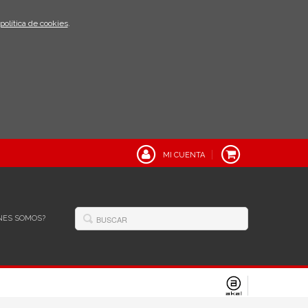
política de cookies
.
MI CUENTA
NES SOMOS?