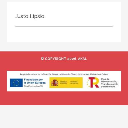
Todos
Colaborador
Justo Lipsio
Compilador
Compiladora
Coordinador
Editor
© COPYRIGHT 2026, AKAL
Editora
Escritor
Escritora
Ilustrador
Prologuista
Traductor
Traductora