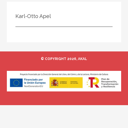
Todos
Colaborador
Karl-Otto Apel
Compilador
Compiladora
Coordinador
Editor
© COPYRIGHT 2026, AKAL
Editora
Escritor
Escritora
Ilustrador
Prologuista
Traductor
Traductora