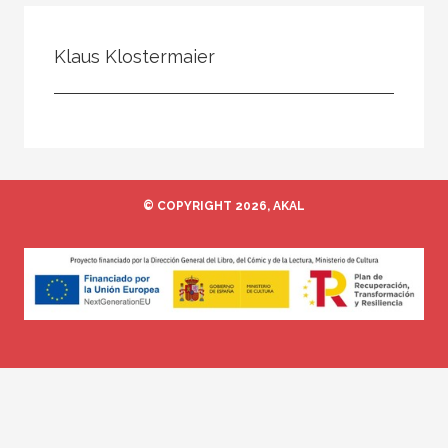
Todos
Colaborador
Klaus Klostermaier
Compilador
Compiladora
Coordinador
Editor
© COPYRIGHT 2026, AKAL
Editora
Escritor
Escritora
Ilustrador
Prologuista
Traductor
Traductora