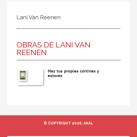
Todos
Colaborador
Lani Van Reenen
Compilador
Compiladora
OBRAS DE LANI VAN
Coordinador
REENEN
Editor
Editora
Haz tus propias cortinas y
Escritor
estores
Escritora
Ilustrador
Prologuista
Traductor
© COPYRIGHT 2026, AKAL
Traductora