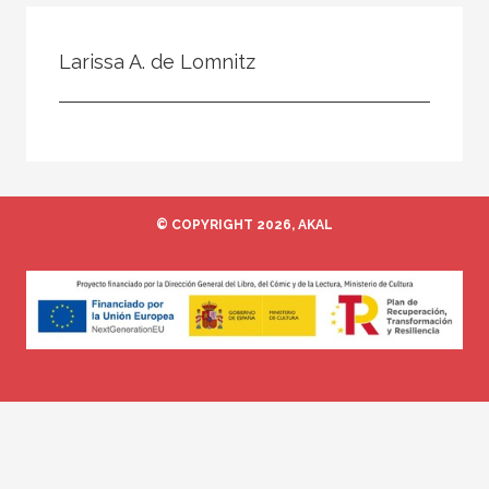
Todos
Colaborador
Larissa A. de Lomnitz
Compilador
Compiladora
Coordinador
Editor
© COPYRIGHT 2026, AKAL
Editora
Escritor
Escritora
Ilustrador
Prologuista
Traductor
Traductora