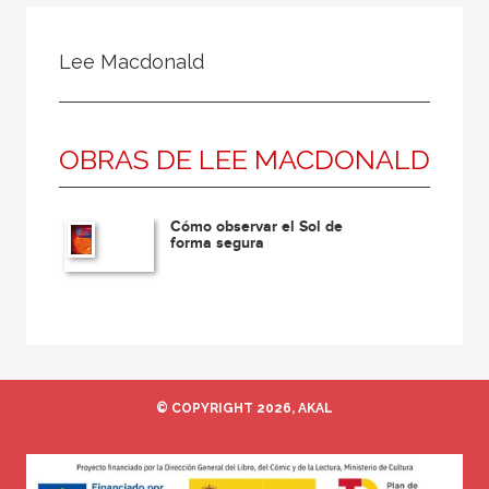
Todos
Colaborador
Lee Macdonald
Compilador
Compiladora
OBRAS DE LEE MACDONALD
Coordinador
Editor
Cómo observar el Sol de
Editora
forma segura
Escritor
Escritora
Ilustrador
Prologuista
© COPYRIGHT 2026, AKAL
Traductor
Traductora