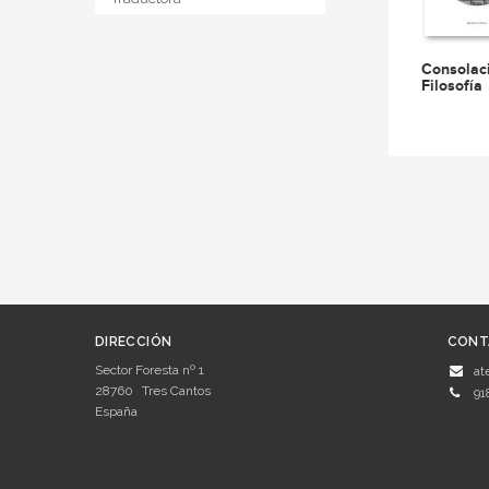
Consolaci
Filosofía
DIRECCIÓN
CONT
Sector Foresta nº 1
at
28760
Tres Cantos
91
España