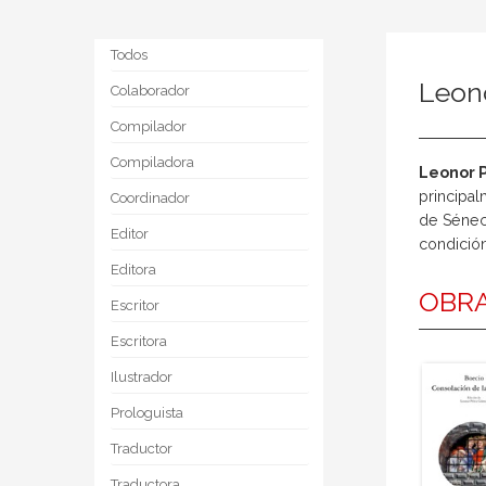
Todos
Leon
Colaborador
Compilador
Compiladora
Leonor 
principal
Coordinador
de Séneca
Editor
condición
Editora
OBRA
Escritor
Escritora
Ilustrador
Prologuista
Traductor
Traductora