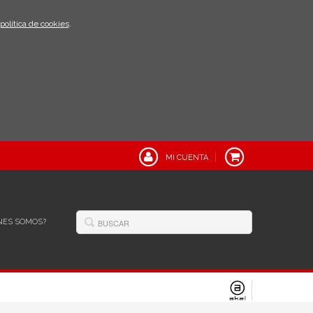
política de cookies
.
MI CUENTA
NES SOMOS?