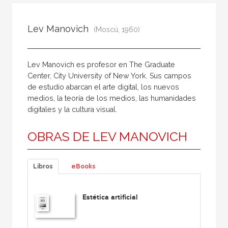
Todos
Colaborador
Lev Manovich
(Moscú, 1960)
Compilador
Compiladora
Lev Manovich es profesor en The Graduate
Coordinador
Center, City University of New York. Sus campos
de estudio abarcan el arte digital, los nuevos
Editor
medios, la teoría de los medios, las humanidades
Editora
digitales y la cultura visual.
Escritor
OBRAS DE LEV MANOVICH
Escritora
Ilustrador
Libros
eBooks
Prologuista
Traductor
Estética artificial
Traductora