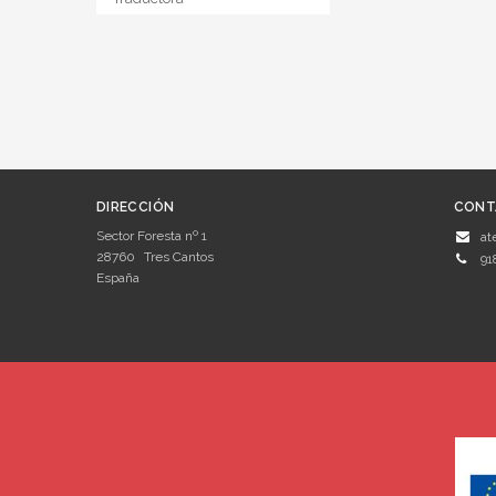
DIRECCIÓN
CONT
Sector Foresta nº 1
at
28760
Tres Cantos
91
España