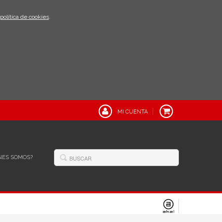
política de cookies
.
MI CUENTA
NES SOMOS?