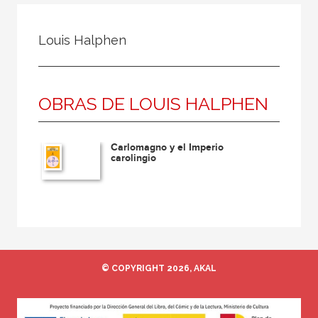
Todos
Colaborador
Louis Halphen
Compilador
Compiladora
OBRAS DE LOUIS HALPHEN
Coordinador
Editor
Carlomagno y el Imperio
Editora
carolingio
Escritor
Escritora
Ilustrador
Prologuista
© COPYRIGHT 2026, AKAL
Traductor
Traductora