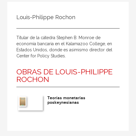
Todos
Colaborador
Louis-Philippe Rochon
Compilador
Compiladora
Titular de la cátedra Stephen B. Monroe de
Coordinador
economía bancaria en el Kalamazoo College, en
Estados Unidos, donde es asimismo director del
Editor
Center for Policy Studies.
Editora
OBRAS DE LOUIS-PHILIPPE
Escritor
ROCHON
Escritora
Ilustrador
Teorías monetarias
poskeynesianas
Prologuista
Traductor
Traductora