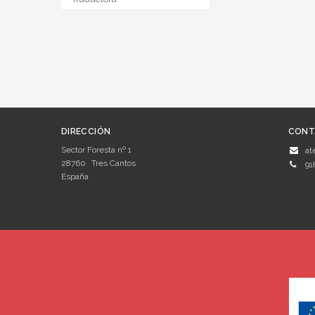
DIRECCIÓN
CONT
Sector Foresta nº 1
at
28760
Tres Cantos
91
España