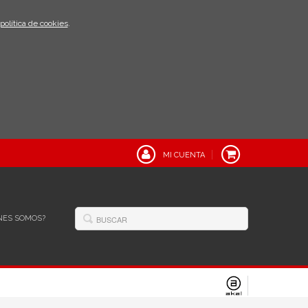
política de cookies
.
MI CUENTA
NES SOMOS?