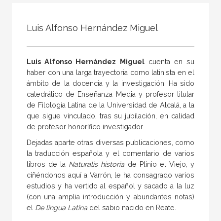
Todos
Colaborador
Luis Alfonso Hernández Miguel
Compilador
Compiladora
Luis Alfonso Hernández Miguel
cuenta en su
Coordinador
haber con una larga trayectoria como latinista en el
ámbito de la docencia y la investigación. Ha sido
Editor
catedrático de Enseñanza Media y profesor titular
Editora
de Filología Latina de la Universidad de Alcalá, a la
que sigue vinculado, tras su jubilación, en calidad
Escritor
de profesor honorífico investigador.
Escritora
Dejadas aparte otras diversas publicaciones, como
la traducción española y el comentario de varios
Ilustrador
libros de la
Naturalis historia
de Plinio el Viejo, y
Prologuista
ciñéndonos aquí a Varrón, le ha consagrado varios
estudios y ha vertido al español y sacado a la luz
Traductor
(con una amplia introducción y abundantes notas)
Traductora
el
De lingua Latina
del sabio nacido en Reate.