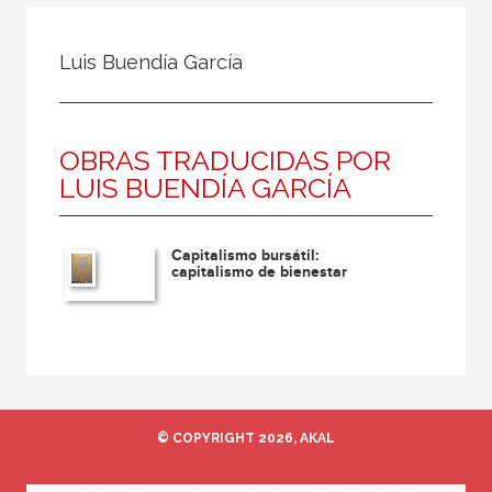
Todos
Colaborador
Luis Buendía García
Compilador
Compiladora
OBRAS TRADUCIDAS POR
Coordinador
LUIS BUENDÍA GARCÍA
Editor
Editora
Capitalismo bursátil:
Escritor
capitalismo de bienestar
Escritora
Ilustrador
Prologuista
Traductor
© COPYRIGHT 2026, AKAL
Traductora