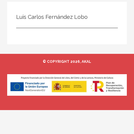
Todos
Colaborador
Luis Carlos Fernández Lobo
Compilador
Compiladora
Coordinador
Editor
© COPYRIGHT 2026, AKAL
Editora
Escritor
Escritora
Ilustrador
Prologuista
Traductor
Traductora