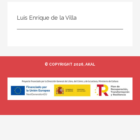
Todos
Colaborador
Luis Enrique de la Villa
Compilador
Compiladora
Coordinador
Editor
© COPYRIGHT 2026, AKAL
Editora
Escritor
Escritora
Ilustrador
Prologuista
Traductor
Traductora