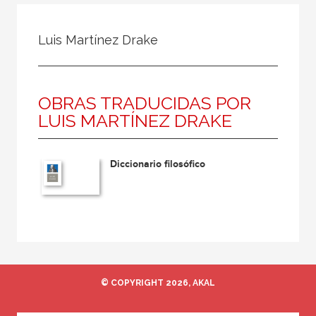
Todos
Colaborador
Luis Martínez Drake
Compilador
Compiladora
OBRAS TRADUCIDAS POR
Coordinador
LUIS MARTÍNEZ DRAKE
Editor
Editora
Diccionario filosófico
Escritor
Escritora
Ilustrador
Prologuista
Traductor
© COPYRIGHT 2026, AKAL
Traductora