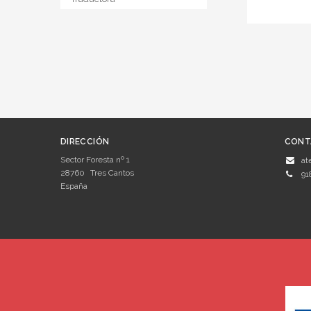
DIRECCIÓN
CONT
Sector Foresta nº 1
at
28760
Tres Cantos
91
España