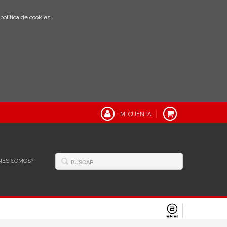
política de cookies
.
MI CUENTA
NES SOMOS?