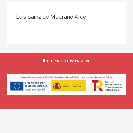
Todos
Colaborador
Luis Sainz de Medrano Arce
Compilador
Compiladora
Coordinador
Editor
© COPYRIGHT 2026, AKAL
Editora
Escritor
Escritora
Ilustrador
Prologuista
Traductor
Traductora