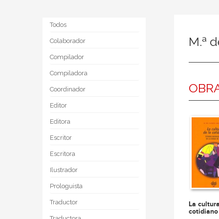
Todos
M.ª 
Colaborador
Compilador
Compiladora
OBRA
Coordinador
Editor
Editora
Escritor
Escritora
Ilustrador
Prologuista
Traductor
La cultur
cotidiano
Traductora