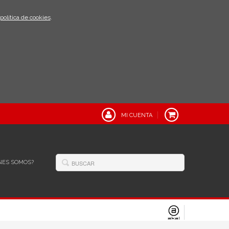
política de cookies
.
MI CUENTA
NES SOMOS?