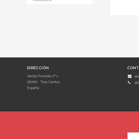
DIRECCIÓN
CONT
Sector Foresta nº 1
at
28760
Tres Cantos
91
España