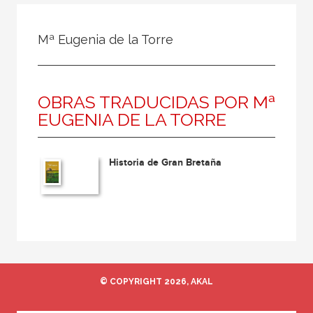
Todos
Colaborador
Mª Eugenia de la Torre
Compilador
Compiladora
OBRAS TRADUCIDAS POR Mª
Coordinador
EUGENIA DE LA TORRE
Editor
Editora
Historia de Gran Bretaña
Escritor
Escritora
Ilustrador
Prologuista
Traductor
© COPYRIGHT 2026, AKAL
Traductora