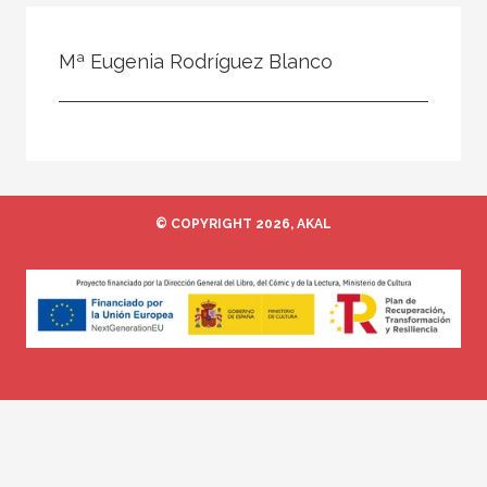
Todos
Colaborador
Mª Eugenia Rodríguez Blanco
Compilador
Compiladora
Coordinador
Editor
© COPYRIGHT 2026, AKAL
Editora
Escritor
Escritora
Ilustrador
Prologuista
Traductor
Traductora