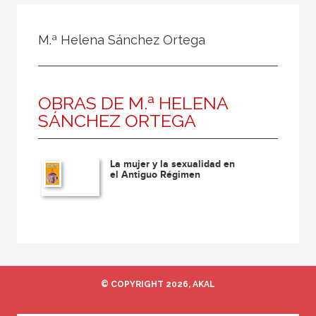
Todos
Colaborador
M.ª Helena Sánchez Ortega
Compilador
Compiladora
OBRAS DE M.ª HELENA
Coordinador
SÁNCHEZ ORTEGA
Editor
Editora
La mujer y la sexualidad en
Escritor
el Antiguo Régimen
Escritora
Ilustrador
Prologuista
Traductor
© COPYRIGHT 2026, AKAL
Traductora