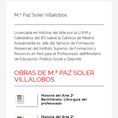
Todos
Colaborador
M.ª Paz Soler Villalobos
Compilador
Compiladora
Licenciada en Historia del Arte por la U.A.M y
Coordinador
Catedrática del IES Isabel la Católica de Madrid.
Actualmente es Jefa del Servicio de Formación
Editor
Presencial del Instituto Superior de Formación y
Recursos en Red para el Profesorado delMinisterio
Editora
de Educación, Política Social y Deporte.
Escritor
OBRAS DE M.ª PAZ SOLER
Escritora
VILLALOBOS
Ilustrador
Prologuista
Historia del Arte 2º
Bachillerato. Libro-guía del
Traductor
profesorado
Traductora
Historia del Arte 2º