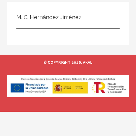
Todos
Colaborador
M. C. Hernández Jiménez
Compilador
Compiladora
Coordinador
Editor
© COPYRIGHT 2026, AKAL
Editora
Escritor
Escritora
Ilustrador
Prologuista
Traductor
Traductora