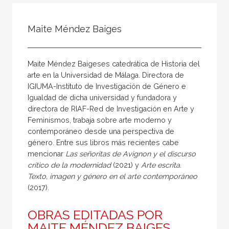
Todos
Colaborador
Maite Méndez Baiges
Compilador
Compiladora
Maite Méndez Baigeses catedrática de Historia del
Coordinador
arte en la Universidad de Málaga. Directora de
IGIUMA-Instituto de Investi­ga­ción de Género e
Editor
Igualdad de dicha univer­sidad y fundadora y
Editora
directora de RIAF-Red de Investigación en Arte y
Feminismos, trabaja sobre arte moderno y
Escritor
contemporáneo desde una perspectiva de
Escritora
género. Entre sus libros más recientes cabe
mencionar
Las señoritas de Avignon y el discurso
Ilustrador
crítico de la modernidad
(2021) y
Arte escrita.
Texto, imagen y género en el arte contemporáneo
Prologuista
(2017).
Traductor
OBRAS EDITADAS POR
Traductora
MAITE MÉNDEZ BAIGES